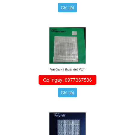
Chi tiết
Vải địa kỹ thuật dệt PET
Gọi ngay: 0977367536
Chi tiết