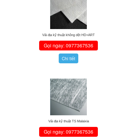
Vải địa kỹ thuật không dệt HD+ART
Gọi ngay: 0977367536
Chi tiết
Vải địa kỹ thuật TS Malaixia
Gọi ngay: 0977367536