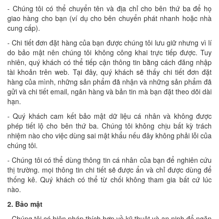
- Chúng tôi có thể chuyển tên và địa chỉ cho bên thứ ba để họ
giao hàng cho bạn (ví dụ cho bên chuyển phát nhanh hoặc nhà
cung cấp).
- Chi tiết đơn đặt hàng của bạn được chúng tôi lưu giữ nhưng vì lí
do bảo mật nên chúng tôi không công khai trực tiếp được. Tuy
nhiên, quý khách có thể tiếp cận thông tin bằng cách đăng nhập
tài khoản trên web. Tại đây, quý khách sẽ thấy chi tiết đơn đặt
hàng của mình, những sản phẩm đã nhận và những sản phẩm đã
gửi và chi tiết email, ngân hàng và bản tin mà bạn đặt theo dõi dài
hạn.
- Quý khách cam kết bảo mật dữ liệu cá nhân và không được
phép tiết lộ cho bên thứ ba. Chúng tôi không chịu bất kỳ trách
nhiệm nào cho việc dùng sai mật khẩu nếu đây không phải lỗi của
chúng tôi.
- Chúng tôi có thể dùng thông tin cá nhân của bạn để nghiên cứu
thị trường. mọi thông tin chi tiết sẽ được ẩn và chỉ được dùng để
thống kê. Quý khách có thể từ chối không tham gia bất cứ lúc
nào.
2. Bảo mật
- Chúng tôi có biện pháp thích hợp về kỹ thuật và an ninh để ngăn