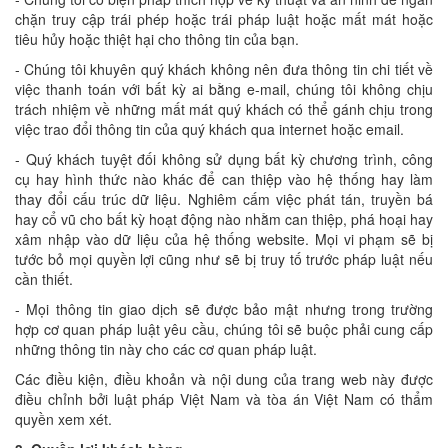
chặn truy cập trái phép hoặc trái pháp luật hoặc mất mát hoặc
tiêu hủy hoặc thiệt hại cho thông tin của bạn.
- Chúng tôi khuyên quý khách không nên đưa thông tin chi tiết về
việc thanh toán với bất kỳ ai bằng e-mail, chúng tôi không chịu
trách nhiệm về những mất mát quý khách có thể gánh chịu trong
việc trao đổi thông tin của quý khách qua internet hoặc email.
- Quý khách tuyệt đối không sử dụng bất kỳ chương trình, công
cụ hay hình thức nào khác để can thiệp vào hệ thống hay làm
thay đổi cấu trúc dữ liệu. Nghiêm cấm việc phát tán, truyền bá
hay cổ vũ cho bất kỳ hoạt động nào nhằm can thiệp, phá hoại hay
xâm nhập vào dữ liệu của hệ thống website. Mọi vi phạm sẽ bị
tước bỏ mọi quyền lợi cũng như sẽ bị truy tố trước pháp luật nếu
cần thiết.
- Mọi thông tin giao dịch sẽ được bảo mật nhưng trong trường
hợp cơ quan pháp luật yêu cầu, chúng tôi sẽ buộc phải cung cấp
những thông tin này cho các cơ quan pháp luật.
Các điều kiện, điều khoản và nội dung của trang web này được
điều chỉnh bởi luật pháp Việt Nam và tòa án Việt Nam có thẩm
quyền xem xét.