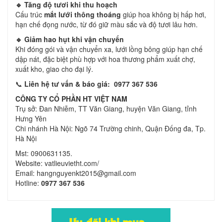
🔹 Tăng độ tươi khi thu hoạch
Cấu trúc
mắt lưới thông thoáng
giúp hoa không bị hấp hơi,
hạn chế đọng nước, từ đó giữ màu sắc và độ tươi lâu hơn.
🔹 Giảm hao hụt khi vận chuyển
Khi đóng gói và vận chuyển xa, lưới lồng bông giúp hạn chế
dập nát, đặc biệt phù hợp với hoa thương phẩm xuất chợ,
xuất kho, giao cho đại lý.
📞
Liên hệ tư vấn & báo giá:
0977 367 536
CÔNG TY CỔ PHẦN HT VIỆT NAM
Trụ sở: Đan Nhiễm, TT Văn Giang, huyện Văn Giang, tỉnh
Hưng Yên
Chi nhánh Hà Nội: Ngõ 74 Trường chinh, Quận Đống đa, Tp.
Hà Nội
Mst: 0900631135.
Website: vatlieuvietht.com/
Email: hangnguyenkt2015@gmail.com
Hotline:
0977 367 536