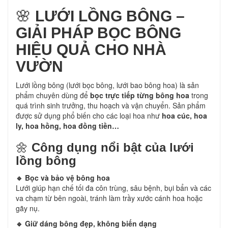
🌸
LƯỚI LỒNG BÔNG –
GIẢI PHÁP BỌC BÔNG
HIỆU QUẢ CHO NHÀ
VƯỜN
Lưới lồng bông (lưới bọc bông, lưới bao bông hoa) là sản
phẩm chuyên dùng để
bọc trực tiếp từng bông hoa
trong
quá trình sinh trưởng, thu hoạch và vận chuyển. Sản phẩm
được sử dụng phổ biến cho các loại hoa như
hoa cúc, hoa
ly, hoa hồng, hoa đồng tiền…
🌼
Công dụng nổi bật của lưới
lồng bông
🔹 Bọc và bảo vệ bông hoa
Lưới giúp hạn chế tối đa côn trùng, sâu bệnh, bụi bẩn và các
va chạm từ bên ngoài, tránh làm trầy xước cánh hoa hoặc
gãy nụ.
🔹 Giữ dáng bông đẹp, không biến dạng