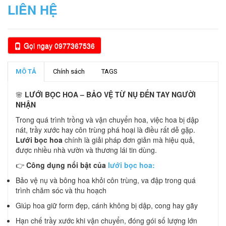
LIÊN HỆ
Gọi ngay 0977367536
MÔ TẢ
Chính sách
TAGS
🌸
LƯỚI BỌC HOA – BẢO VỆ TỪ NỤ ĐẾN TAY NGƯỜI
NHẬN
Trong quá trình trồng và vận chuyển hoa, việc hoa bị dập
nát, trầy xước hay côn trùng phá hoại là điều rất dễ gặp.
Lưới bọc hoa
chính là giải pháp đơn giản mà hiệu quả,
được nhiều nhà vườn và thương lái tin dùng.
👉
Công dụng nổi bật của
lưới bọc hoa:
Bảo vệ nụ và bông hoa khỏi côn trùng, va đập trong quá
trình chăm sóc và thu hoạch
Giúp hoa giữ form đẹp, cánh không bị dập, cong hay gãy
Hạn chế trầy xước khi vận chuyển, đóng gói số lượng lớn