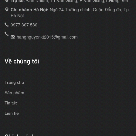
Trụ sở
: Đan Nhiễm, TT.Văn Giang, H.Văn Giang,T.Hưng Yên
Chi nhánh Hà Nội:
Ngõ 74 Trường chinh, Quận Đống đa, Tp.
Hà Nội
0977 367 536
hangnguyenkt2015@gmail.com
Về chúng tôi
Trang chủ
Sản phẩm
Tin tức
Liên hệ