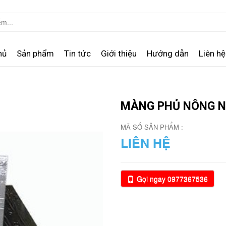
hủ
Sản phẩm
Tin tức
Giới thiệu
Hướng dẫn
Liên hệ
MÀNG PHỦ NÔNG N
MÃ SỐ SẢN PHẨM :
LIÊN HỆ
Gọi ngay 0977367536