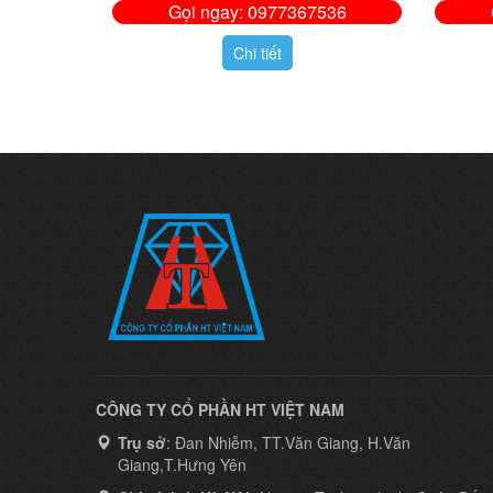
Gọi ngay: 0977367536
Chi tiết
CÔNG TY CỔ PHẦN HT VIỆT NAM
Trụ sở
: Đan Nhiễm, TT.Văn Giang, H.Văn
Giang,T.Hưng Yên