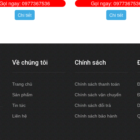
Gọi ngay: 0977367536
Gọi ngay: 097736753
Chi tiết
Chi tiết
Về chúng tôi
Chính sách
Trang chủ
Chính sách thanh toán
Đ
Sản phẩm
Chính sách vận chuyển
Đ
Tin tức
Chính sách đổi trả
D
Liên hệ
Chính sách bảo hành
Q