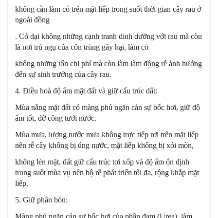
không cần làm cỏ trên mặt liếp trong suốt thời gian cây rau ở
ngoài đồng
. Cỏ dại không những cạnh tranh dinh dưỡng với rau mà còn
là nơi trú ngụ của côn trùng gây hại, làm cỏ
không những tốn chi phí mà còn làm làm động rễ ảnh hưởng
đến sự sinh trưởng của cây rau.
4. Điều hoà độ ẩm mặt đất và giữ cấu trúc dất:
Mùa nắng mặt đất có màng phủ ngăn cản sự bốc hơi, giữ độ
ẩm tốt, đỡ công tưới nước.
Mùa mưa, lượng nước mưa không trực tiếp rơi trên mặt liếp
nên rễ cây không bị úng nước, mặt liếp không bị xói mòn,
không lèn mặt, đất giữ cấu trúc tơi xốp và độ ẩm ổn định
trong suốt mùa vụ nên bộ rễ phát triển tối đa, rộng khắp mặt
liếp.
5. Giữ phân bón:
Màng phủ ngăn cản sự bốc hơi của phân đạm (Urea), làm