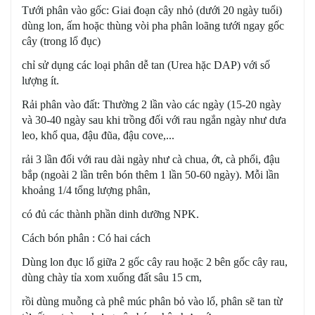
Tưới phân vào gốc: Giai đoạn cây nhỏ (dưới 20 ngày tuổi)
dùng lon, ấm hoặc thùng vòi pha phân loãng tưới ngay gốc
cây (trong lổ đục)
chỉ sử dụng các loại phân dễ tan (Urea hặc DAP) với số
lượng ít.
Rải phân vào đất: Thường 2 lần vào các ngày (15-20 ngày
và 30-40 ngày sau khi trồng đối với rau ngắn ngày như dưa
leo, khổ qua, đậu đũa, đậu cove,...
rải 3 lần đối với rau dài ngày như cà chua, ớt, cà phổi, đậu
bắp (ngoài 2 lần trên bón thêm 1 lần 50-60 ngày). Mỗi lần
khoảng 1/4 tổng lượng phân,
có đủ các thành phần dinh dưỡng NPK.
Cách bón phân : Có hai cách
Dùng lon đục lổ giữa 2 gốc cây rau hoặc 2 bên gốc cây rau,
dùng chày tỉa xom xuống đất sâu 15 cm,
rồi dùng muỗng cà phê múc phân bỏ vào lổ, phân sẽ tan từ