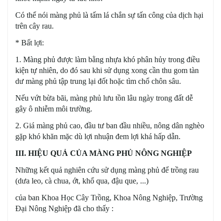
Có thể nói màng phủ là tấm lá chắn sự tấn công của dịch hại
trên cây rau.
* Bất lợi:
1. Màng phủ được làm bằng nhựa khó phân hủy trong điều
kiện tự nhiên, do đó sau khi sử dụng xong cần thu gom tàn
dư màng phủ tập trung lại đốt hoặc tìm chổ chôn sâu.
Nếu vứt bừa bãi, màng phủ lưu tồn lâu ngày trong đất dễ
gây ô nhiễm môi trường.
2. Giá màng phủ cao, đầu tư ban đầu nhiều, nông dân nghèo
gặp khó khăn mặc dù lợi nhuận đem lợi khá hấp dẫn.
III. HIỆU QUẢ CỦA MÀNG PHỦ NÔNG NGHIỆP
Những kết quả nghiên cứu sử dụng màng phủ để trồng rau
(dưa leo, cà chua, ớt, khổ qua, đậu que, ...)
của ban Khoa Học Cây Trồng, Khoa Nông Nghiệp, Trường
Đại Nông Nghiệp đã cho thấy :