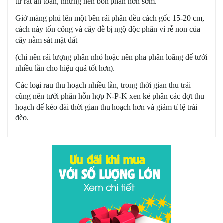
từ rất an toàn, nhưng nên bón phân hơn sớm.
Giở màng phủ lên một bên rải phân đều cách gốc 15-20 cm,
cách này tốn công và cây dễ bị ngộ độc phân vì rễ non của
cây nằm sát mặt đất
(chỉ nên rải lượng phân nhỏ hoặc nên pha phân loãng để tưới
nhiều lần cho hiệu quả tốt hơn).
Các loại rau thu hoạch nhiều lần, trong thời gian thu trái
cũng nên tưới phân hỗn hợp N-P-K xen kẻ phân các đợt thu
hoạch để kéo dài thời gian thu hoạch hơn và giảm tỉ lệ trái
đèo.