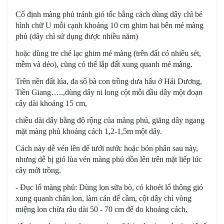
Cố định màng phủ tránh gió tốc bằng cách dùng dây chì bẻ
hình chữ U mỗi cạnh khoảng 10 cm ghim hai bên mé màng
phủ (dây chì sử dụng được nhiều năm)
hoặc dùng tre chẻ lạc ghim mé màng (trên đất có nhiều sét,
mềm và dẻo), cũng có thể lắp đất xung quanh mé màng.
Trên nền đất lúa, đa số bà con trồng dưa hấu ở Hải Dương,
Tiền Giang…..,dùng dây ni long cột mỗi đầu dây một đoạn
cây dài khoảng 15 cm,
chiều dài dây bằng độ rộng của màng phủ, giăng dây ngang
mặt màng phủ khoảng cách 1,2-1,5m một dây.
Cách này dễ vén lên để tưới nước hoặc bón phân sau này,
nhưng dễ bị gió lùa vén màng phủ dồn lên trên mặt liếp lúc
cây mới trồng.
- Đục lổ màng phủ: Dùng lon sữa bò, có khoét lổ thông gió
xung quanh chân lon, làm cán để cầm, cột dây chì vòng
miệng lon chừa râu dài 50 - 70 cm để đo khoảng cách,