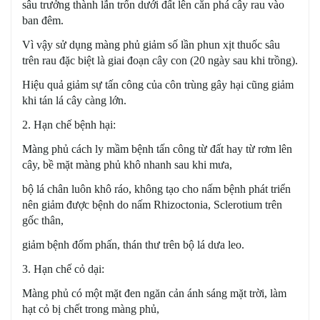
sâu trưởng thành lẫn trốn dưới đất lên cắn phá cây rau vào
ban đêm.
Vì vậy sử dụng màng phủ giảm số lần phun xịt thuốc sâu
trên rau đặc biệt là giai đoạn cây con (20 ngày sau khi trồng).
Hiệu quả giảm sự tấn công của côn trùng gây hại cũng giảm
khi tán lá cây càng lớn.
2. Hạn chế bệnh hại:
Màng phủ cách ly mầm bệnh tấn công từ đất hay từ rơm lên
cây, bề mặt màng phủ khô nhanh sau khi mưa,
bộ lá chân luôn khô ráo, không tạo cho nấm bệnh phát triển
nên giảm được bệnh do nấm Rhizoctonia, Sclerotium trên
gốc thân,
giảm bệnh đốm phấn, thán thư trên bộ lá dưa leo.
3. Hạn chế cỏ dại:
Màng phủ có một mặt đen ngăn cản ánh sáng mặt trời, làm
hạt cỏ bị chết trong màng phủ,