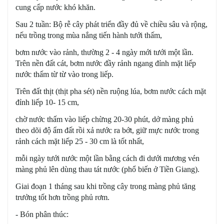
cung cấp nước khó khăn.
Sau 2 tuần: Bộ rễ cây phát triển đầy đủ về chiều sâu và rộng,
nếu trồng trong mùa nắng tiến hành tưới thấm,
bơm nước vào rảnh, thường 2 - 4 ngày mới tưới một lần.
Trên nền đất cát, bơm nước đầy rảnh ngang đỉnh mặt liếp
nước thấm từ từ vào trong liếp.
Trên đất thịt (thịt pha sét) nền ruộng lúa, bơm nước cách mặt
đỉnh liếp 10- 15 cm,
c
hờ nước thấm vào liếp chừng 20-30 phút, dở màng phủ
theo dõi độ ẩm đất rồi xả nước ra bớt, giữ mực nước trong
rảnh cách mặt liếp 25 - 30 cm là tốt nhất,
mỗi ngày tưới nước một lần bằng cách đi dưới mương vén
màng phủ lên dùng thau tát nước (phổ biến ở Tiền Giang).
Giai đoạn 1 tháng sau khi trồng cây trong màng phủ tăng
trưởng tốt hơn trồng phủ rơm.
- Bón phân thúc: