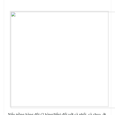
Nếu trồng hàng đôi (2 hàng/liếp) đối với cà phổi, cà chua, ớt,