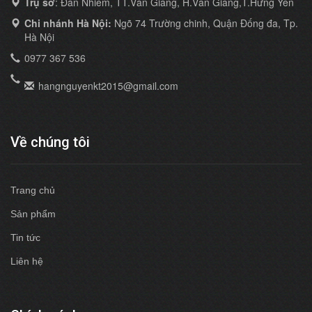
Trụ sở
: Đan Nhiễm, TT.Văn Giang, H.Văn Giang,T.Hưng Yên
Chi nhánh Hà Nội:
Ngõ 74 Trường chinh, Quận Đống đa, Tp.
Hà Nội
0977 367 536
hangnguyenkt2015@gmail.com
Về chúng tôi
Trang chủ
Sản phẩm
Tin tức
Liên hệ