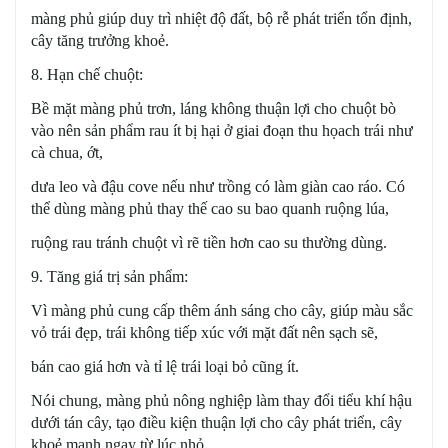
màng phủ giúp duy trì nhiệt độ đất, bộ rễ phát triển tổn định,
cây tăng trưởng khoẻ.
8. Hạn chế chuột:
Bề mặt màng phủ trơn, láng không thuận lợi cho chuột bò
vào nên sản phẩm rau ít bị hại ở giai đoạn thu họach trái như
cà chua, ớt,
d
ưa leo và đậu cove nếu như trồng có làm giàn cao ráo. Có
thể dùng màng phủ thay thế cao su bao quanh ruộng lúa,
ruộng rau tránh chuột vì rẽ tiền hơn cao su thường dùng.
9. Tăng giá trị sản phẩm:
Vì màng phủ cung cấp thêm ánh sáng cho cây, giúp màu sắc
vỏ trái đẹp, trái không tiếp xúc với mặt đất nên sạch sẽ,
bán cao giá hơn và tỉ lệ trái loại bỏ cũng ít.
Nói chung, màng phủ nông nghiệp làm thay đổi tiểu khí hậu
dưới tán cây, tạo điều kiện thuận lợi cho cây phát triển, cây
khoẻ mạnh ngay từ lúc nhỏ.