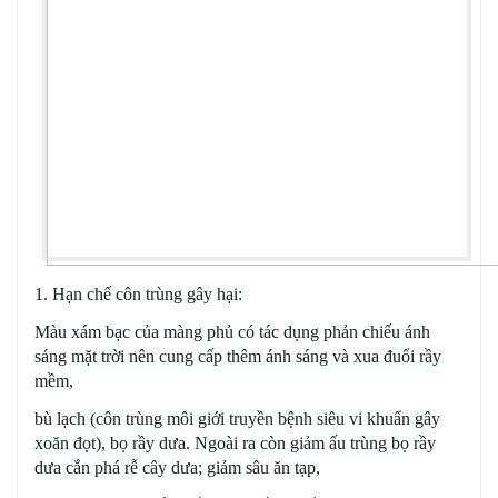
1. Hạn chế côn trùng gây hại:
Màu xám bạc của màng phủ có tác dụng phản chiếu ánh
sáng mặt trời nên cung cấp thêm ánh sáng và xua đuổi rầy
mềm,
bù lạch (côn trùng môi giới truyền bệnh siêu vi khuẩn gây
xoăn đọt), bọ rầy dưa. Ngoài ra còn giảm ấu trùng bọ rầy
dưa cắn phá rễ cây dưa; giảm sâu ăn tạp,