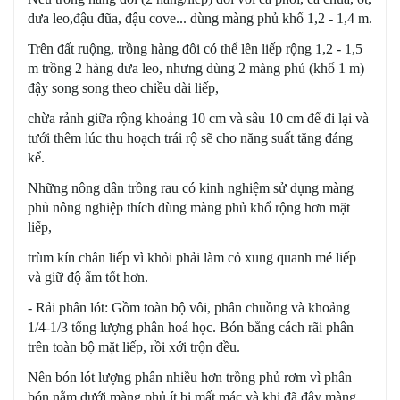
dưa leo,đậu đũa, đậu cove... dùng màng phủ khổ 1,2 - 1,4 m.
Trên đất ruộng, trồng hàng đôi có thể lên liếp rộng 1,2 - 1,5
m trồng 2 hàng dưa leo, nhưng dùng 2 màng phủ (khổ 1 m)
đậy song song theo chiều dài liếp,
chừa rảnh giữa rộng khoảng 10 cm và sâu 10 cm để đi lại và
tưới thêm lúc thu hoạch trái rộ sẽ cho năng suất tăng đáng
kể.
Những nông dân trồng rau có kinh nghiệm sử dụng màng
phủ nông nghiệp thích dùng màng phủ khổ rộng hơn mặt
liếp,
trùm kín chân liếp vì khỏi phải làm cỏ xung quanh mé liếp
và giữ độ ẩm tốt hơn.
- Rải phân lót: Gồm toàn bộ vôi, phân chuồng và khoảng
1/4-1/3 tổng lượng phân hoá học. Bón bằng cách rãi phân
trên toàn bộ mặt liếp, rồi xới trộn đều.
Nên bón lót lượng phân nhiều hơn trồng phủ rơm vì phân
bón nằm dưới màng phủ ít bị mất mác và khi đã đậy màng