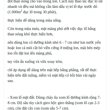
đốt than nóng cho vào trong lon. Cách này thao tác đục lổ rất
nhanh và đều mà không cần làm dấu vị trí lổ đục trước đó
2
(1.000m
đục lổ trong 30 phút),
thực hiện dễ dàng trong mùa nắng.
Còn trong mùa mưa, mặt màng phủ ướt việc đục lổ bằng
than nóng khó thực hiện hơn,
nên dùng lon có đường kính nhỏ 6 - 7 cm như lon nước yến
hoặc lon cá mòi cắt bỏ viền cứng ở miệng lon, mài bén mép
lon rồi đặt lon lên màng phủ,
tay vừa ấn xuống và vừa xoay tròn,
chỉ áp dụng dễ dàng trên mặt liếp bằng phẳng, rất dễ thực
hiện trên đất ruộng, mềm và mặt liếp có bồi bùn vài ngày
sau.
- Xom lổ mặt đất: Dùng chày tỉa xom lổ đường kính rộng 7-
8 cm. Độ sâu tùy cách gieo hột: gieo thẳng (xom lổ cạn 2-3
cm), còn đặt cây con (xom sâu 5-7 cm).