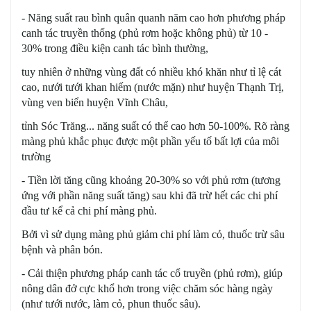
- Năng suất rau bình quân quanh năm cao hơn phương pháp
canh tác truyền thống (phủ rơm hoặc không phủ) từ 10 -
30% trong điều kiện canh tác bình thường,
tuy nhiên ở những vùng đất có nhiều khó khăn như tỉ lệ cát
cao, nưới tưới khan hiếm (nước mặn) như huyện Thạnh Trị,
vùng ven biển huyện Vĩnh Châu,
tỉnh Sóc Trăng... năng suất có thể cao hơn 50-100%. Rõ ràng
màng phủ khắc phục được một phần yếu tố bất lợi của môi
trường
- Tiền lời tăng cũng khoảng 20-30% so với phủ rơm (tương
ứng với phần năng suất tăng) sau khi đã trừ hết các chi phí
đầu tư kể cả chi phí màng phủ.
Bởi vì sử dụng màng phủ giảm chi phí làm cỏ, thuốc trừ sâu
bệnh và phân bón.
- Cải thiện phương pháp canh tác cổ truyền (phủ rơm), giúp
nông dân đở cực khổ hơn trong việc chăm sóc hàng ngày
(như tưới nước, làm cỏ, phun thuốc sâu).