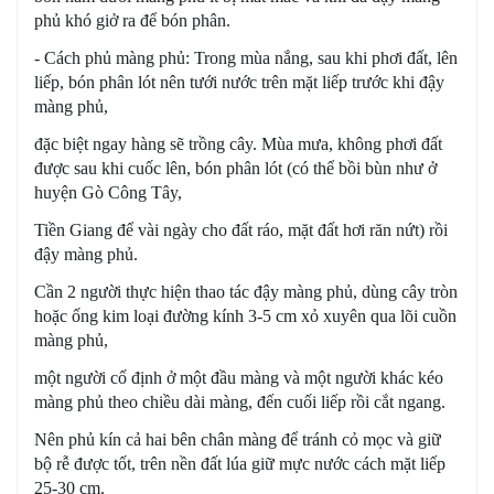
phủ khó giở ra để bón phân.
- Cách phủ màng phủ: Trong mùa nắng, sau khi phơi đất, lên
liếp, bón phân lót nên tưới nước trên mặt liếp trước khi đậy
màng phủ,
đặc biệt ngay hàng sẽ trồng cây. Mùa mưa, không phơi đất
được sau khi cuốc lên, bón phân lót (có thể bồi bùn như ở
huyện Gò Công Tây,
Tiền Giang để vài ngày cho đất ráo, mặt đất hơi răn nứt) rồi
đậy màng phủ.
Cần 2 người thực hiện thao tác đậy màng phủ, dùng cây tròn
hoặc ống kim loại đường kính 3-5 cm xỏ xuyên qua lõi cuồn
màng phủ,
một người cố định ở một đầu màng và một người khác kéo
màng phủ theo chiều dài màng, đến cuối liếp rồi cắt ngang.
Nên phủ kín cả hai bên chân màng để tránh cỏ mọc và giữ
bộ rễ được tốt, trên nền đất lúa giữ mực nước cách mặt liếp
25-30 cm.