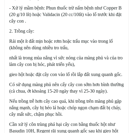
- Xử lý mầm bệnh: Phun thuốc trừ nấm bệnh như Copper B
(20 g/10 lít) hoặc Validacin (20 cc/10lít) vào lổ trước khi đặt
cây con .
2. Trồng cây:
Rải một ít đất mịn hoặc rơm hoặc trấu mục vào trong lổ
(không nên dùng nhiều tro trấu,
nhất là trong mùa nắng vì sức nóng của màng phủ và của tro
làm cây con bị hóc, phát triển yếu),
gieo hột hoặc đặt cây con vào lổ rồi lắp đất xung quanh gốc.
Có sử dụng màng phủ nên cấy cây con sớm hơn bình thường
(cà chua, ớt khoảng 15-20 ngày thay vì 25-30 ngày).
Nếu trồng trễ hơn cây cao quá, khi trồng trên màng phủ gặp
nắng mạnh, cây bị héo lá hoặc chóp ngọn chạm đất bị cháy,
cây mất sức, chậm phục hồi.
Cần xử lý côn trùng phá hại cây con bằng thuốc hột như
Basudin 10H, Regent rãi xung quanh gốc sau khi gieo hột